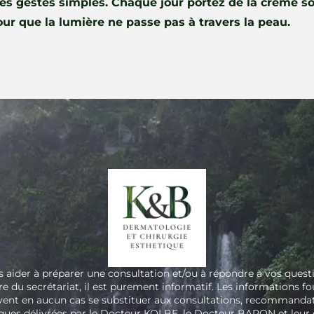
es gestes simples. Chaque jour portez de la crème sol
our que la lumière ne passe pas à travers la peau.
us aider à préparer une consultation et/ou à répondre à vos ques
e du secrétariat, il est purement informatif. Les informations fou
uvent en aucun cas se substituer aux consultations, recommandat
iques délivrées par le Docteur KOLBE, le Docteur BARON et leur 