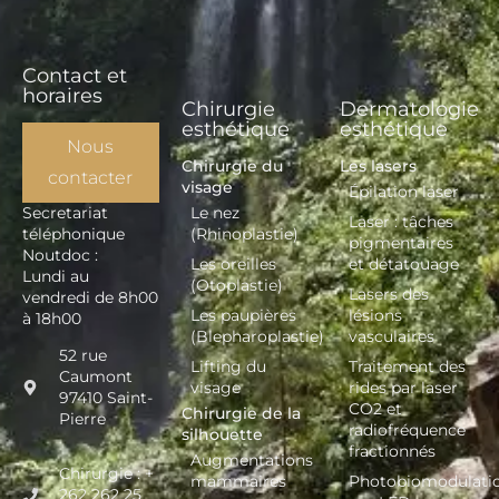
Contact et
horaires
Chirurgie
Dermatologie
esthétique
esthétique
Nous
Chirurgie du
Les lasers
contacter
visage
Épilation laser
Secretariat
Le nez
Laser : tâches
téléphonique
(Rhinoplastie)
pigmentaires
Noutdoc :
Les oreilles
et détatouage
Lundi au
(Otoplastie)
Lasers des
vendredi de 8h00
Les paupières
lésions
à 18h00
(Blepharoplastie)
vasculaires
52 rue
Lifting du
Traitement des
Caumont
visage
rides par laser
97410 Saint-
CO2 et
Chirurgie de la
Pierre
radiofréquence
silhouette
fractionnés
Augmentations
Chirurgie : +
mammaires
Photobiomodulati
262 262 25