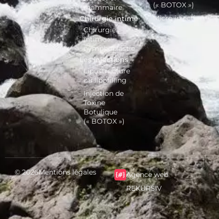
(« BOTOX »)
mammaire
Micro injection
Chirurgie intime
visage
Chirurgie
intime :
nymphoplastie
Les injections
Lipostructure
ou lipofilling
Injection de
Toxine
Botulique
(« BOTOX »)
© 2026
Mentions légales
Agence web
REKURSIV