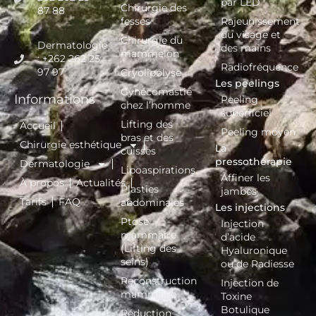
par LED
Chirurgie des
87 88
fesses
Rajeunissement
du visage et
Chirurgie du
Dermatologie
des mains
mammelon
: +262 262 25
Radiofréquence
97 97
Cryolipolyse
Les peelings
Gynécomastie
Informations
Peeling
chez l’homme
superficiel
Lifting des
Accueil
Peeling moyen
bras et des
Chirurgie esthétique
La
cuisses
pressothérapie
Dermatologie
Lipoaspirations
Affiner les
À propos
Actualités
Plasties
jambes
Tarifs
FAQ
abdominales
Les injections
Ptose
Injection
mammaire
d’acide
(Lifting des
Hyaluronique
seins)
ou de Radiesse
Reconstruction
Injection de
mammaire
Toxine
Botulique
Réduction